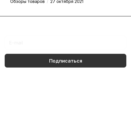
/
Обзоры товаров
27 октября 2021
Подписаться
на новости и акции
Подписаться
Интернет-магазин
Компания
Информация
Помощь
+7 (495) 258-00-20