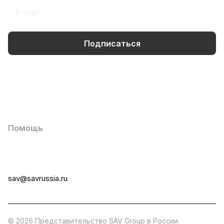
Подписаться
Интернет-магазин
Компания
Информация
Помощь
+7 (495) 258-00-20
sav@savrussia.ru
© 2026 Представительство SAV Group в России