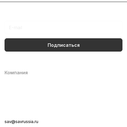
Подписаться
на новости и акции
Подписаться
Интернет-магазин
Компания
Информация
Помощь
+7 (495) 258-00-20
sav@savrussia.ru