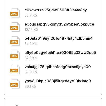
c0wtwrrzslv5fjdwi1508ff3is4ta8hy
58,7 Кб
e3ouqsapg55kjgfvd52iy5bea9bkp8ce
107,4 Кб
o40utz01i9uyf20fe48x4nty4xlb5mn4
54,2 Кб
u6y6b0zgv6oihl1tex03065c33ww2oe5
82,3 Кб
vahutjgk75lq4bah1cdg0hxsc9jnya00
85,9 Кб
ypw8u9kpih083jl5itqxdeye10ly1mg9
76,1 Кб