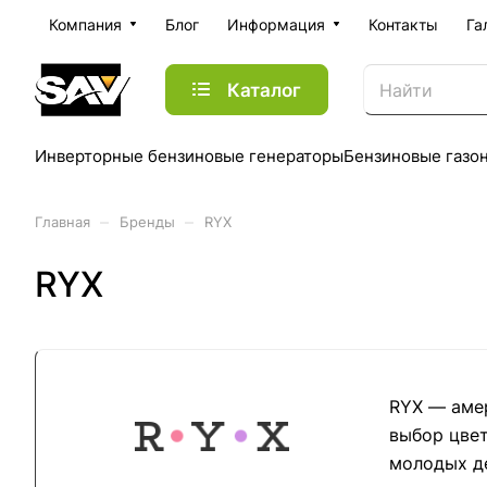
Компания
Блог
Информация
Контакты
Га
Каталог
Инверторные бензиновые генераторы
Бензиновые газо
–
–
Главная
Бренды
RYX
RYX
RYX — аме
выбор цвет
молодых де