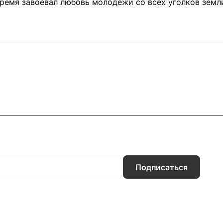
ремя завоевал любовь молодежи со всех уголков земл
овары при высоком качестве поставляются по низким ц
Подписаться
Информация
Помощь