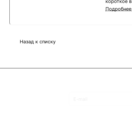
короткое в
тем, что т
Подробнее
Назад к списку
Подписаться
на новости и акции
Интернет-магазин
Компания