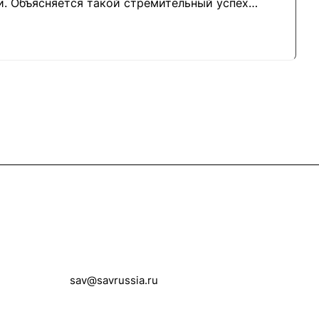
и. Объясняется такой стремительный успех
енам.
Контакты
+7 (495) 258-00-20
sav@savrussia.ru