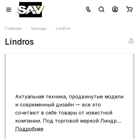
–
–
Главная
Бренды
Lindros
Lindros
Актуальная техника, продвинутые модели
и современный дизайн — все это
сочетают в себе товары от известной
компании. Под торговой маркой Линдрос
производится портативная продукция,
Подробнее
поставляемая по всему миру. Колонки,