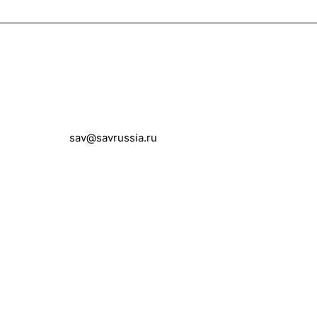
Контакты
+7 (495) 258-00-20
sav@savrussia.ru