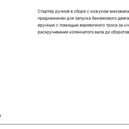
Стартер ручной в сборе с кожухом маховика
предназначен для запуска бензинового двига
вручную с помощью веревочного троса за сч
раскручивания коленчатого вала до оборотов
достаточных для запуска двигателя. Состоит 
кожуха и приводного механизма.
а