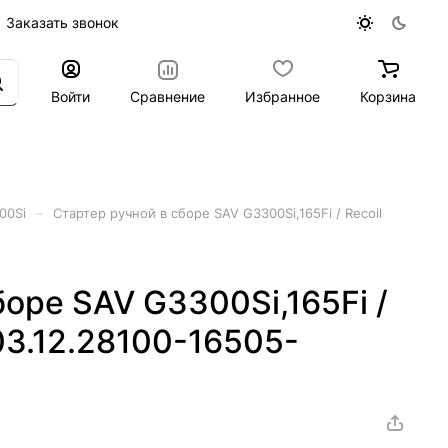
Заказать звонок
Войти
Сравнение
Избранное
Корзина
–
00Si
Стартер ручной в сборе SAV G3300Si,165Fi / Recoil
боре SAV G3300Si,165Fi /
(03.12.28100-16505-