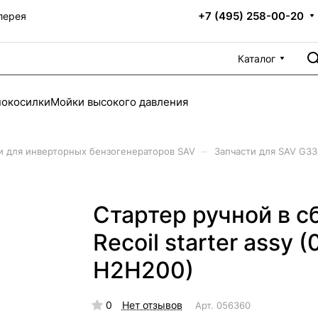
+7 (495) 258-00-20
лерея
Каталог
нокосилки
Мойки высокого давления
–
и для инверторных бензогенераторов SAV
Запчасти для SAV G33
Стартер ручной в с
Recoil starter assy 
H2H200)
0
Нет отзывов
Арт.
056360